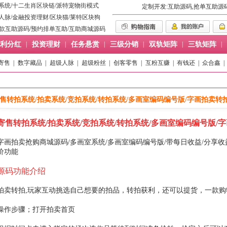
系统
/
十二生肖区块链
/
派特宠物街模式
定制开发:互助源码,抢单互助源
人脉
/
金融投资理财
/
区块猫
/
莱特区块狗
款互助源码
/
预约排单互助
/
互助商城源码
利分红
|
投资理财
|
任务悬赏
|
三级分销
|
双轨矩阵
|
三轨矩阵
|
寄售
|
数字藏品
|
超级人脉
|
超级粉丝
|
创客零售
|
互粉互赚
|
有钱还
|
众合鑫
|
售转拍系统/拍卖系统/竞拍系统/转拍系统/多画室编码编号版/字画拍卖转
寄售转拍系统/拍卖系统/竞拍系统/转拍系统/多画室编码编号版/
字画拍卖抢购商城源码/多画室系统/多画室编码编号版/带每日收益/分享收益
价功能
源码功能介绍
拍卖转拍,玩家互动挑选自己想要的拍品，转拍获利，还可以提货，一款
操作步骤；打开拍卖首页