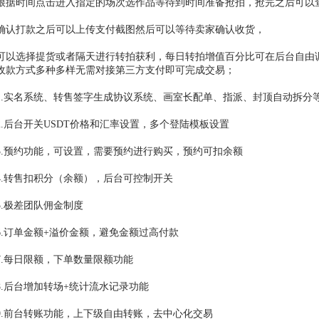
根据时间点击进入指定的场次选作品等待到时间准备抢拍，抢完之后可以
确认打款之后可以上传支付截图然后可以等待卖家确认收货，
可以选择提货或者隔天进行转拍获利，每日转拍增值百分比可在后台自由
收款方式多种多样无需对接第三方支付即可完成交易；
1.实名系统、转售签字生成协议系统、画室长配单、指派、封顶自动拆分
2.后台开关USDT价格和汇率设置，多个登陆模板设置
3.预约功能，可设置，需要预约进行购买，预约可扣余额
4.转售扣积分（余额），后台可控制开关
5.极差团队佣金制度
6.订单金额+溢价金额，避免金额过高付款
7.每日限额，下单数量限额功能
8.后台增加转场+统计流水记录功能
9.前台转账功能，上下级自由转账，去中心化交易