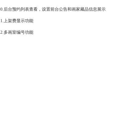
10.后台预约列表查看，设置前台公告和画家藏品信息展示
11.上架费显示功能
12.多画室编号功能
程序模式：
用户抢购字画每天固定增值，转卖获取收益，转卖需要交上架费后台可设
用户推广也有佣金收入，成为画室长享有团队业绩的分红
赚钱的方式:
自己玩，不推广每天抢画金额×1.5%
举例:抢画10000×1.5%=150元
推广:0.5%佣金；推广1人抢画，每天抢画金额的0.5%，10000就是50的推
画室长业绩分红:0.5~1.2%，你团队业绩到6万，可以申请开画室