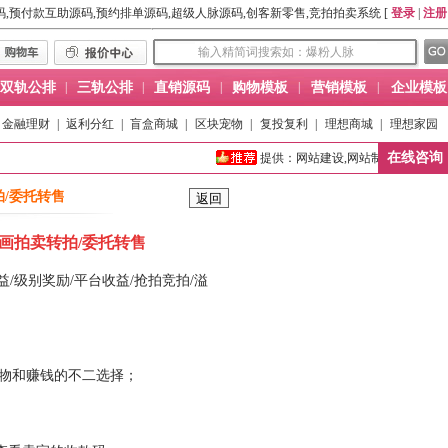
码,预付款互助源码,预约排单源码,超级人脉源码,创客新零售,竞拍拍卖系统 [
登录
|
注册
双轨公排
|
三轨公排
|
直销源码
|
购物模板
|
营销模板
|
企业模板
金融理财
|
返利分红
|
盲盒商城
|
区块宠物
|
复投复利
|
理想商城
|
理想家园
在线咨询
提供：网站建设,网站制作,网页模板,网
拍/委托转售
字画拍卖转拍/委托转售
/级别奖励/平台收益/抢拍竞拍/溢
购物和赚钱的不二选择；