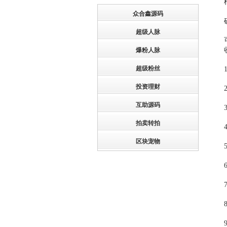
众合鑫源码
超级人脉
爆粉人脉
超级粉丝
投资理财
互助源码
拍卖转拍
区块宠物