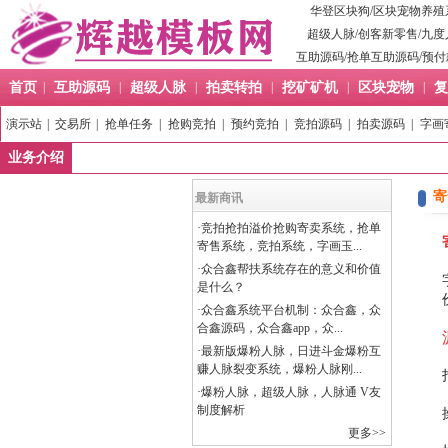
华登区块狗
/
区块宠物养殖
超级人脉
/
创客新零售
/
九度
互助源码
/
抢单互助源码
/
预付
首页
|
互助源码
|
超级人脉
|
拍卖转拍
|
挖矿矿机
|
区块宠物
|
复
演示站
|
交易所
|
抢单任务
|
抢购竞拍
|
预约竞拍
|
竞拍源码
|
拍卖源码
|
字画
业务介绍
寄
最新商讯
·
竞拍抢拍溢价抢购寄卖系统，抢单
寄售系统，竞拍系统，字画玉...
·
众合鑫帮扶系统存在的意义和价值
是什么？
·
众合鑫系统平台机制：众合鑫，众
合鑫源码，众合鑫app，众...
·
最新版爆粉人脉，日进斗金爆粉互
赚人脉裂变系统，爆粉人脉刚...
·
爆粉人脉，超级人脉，人脉通 V友
制度解析
更多>>