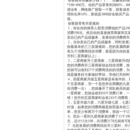
创客能帮你赚多少钱？ 1， 你赚谁的钱？
*198=600万。你的产品零售利润60%，
请业务，网络推广获取一个客，获客成本30元
理转化率10%，那就是3000好友购买产
值。
创客新零售升星规则
1，你在你的推荐人那里消费他的产品1
消费198元。然后你的直接推荐商家和
卖自已的产品或服务，发展你的消费商市
2，当你卖自己的产品或服务，同时发展
按最基本的三三发展规则，您的直属商家
有九个消费商找你消费，那是因为你的直
升到二星商家以上）。
3，二星商家升三星商家，三星商家升四
您的消费商升三星商家就会找你消费，按
您就可以收到27个消费商找你的消费，
就是服务好大家做好带动，等他们升的
4，四星商家升级五星商家是有条件的，
个五星商家，另一个是您所在商圈的九星
你消费一次），您就像开了排队购买的超
一星商家，您就会收到10个消费订单，一
维！您升到五星商家时会有243个消费商
5，五星升级六星，六星升级七星，七星
封顶，如果您的消费商都是按照基本的三
单，您至少有两万个消费单，假设一个订单
6、您从一星到九星商家就消费了11个19
元，总计11次198，共消费2178元
7 .当您发展的消费商找你升三星时，