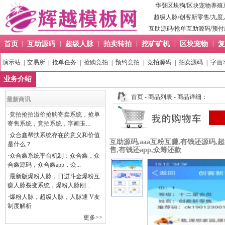
华登区块狗
/
区块宠物养殖
超级人脉
/
创客新零售
/
九度
互助源码
/
抢单互助源码
/
预付
首页
|
互助源码
|
超级人脉
|
拍卖转拍
|
挖矿矿机
|
区块宠物
|
复
演示站
|
交易所
|
抢单任务
|
抢购竞拍
|
预约竞拍
|
竞拍源码
|
拍卖源码
|
字画
业务介绍
首页
-
商品列表
- 商品详细：
最新商讯
·
竞拍抢拍溢价抢购寄卖系统，抢单
寄售系统，竞拍系统，字画玉...
·
众合鑫帮扶系统存在的意义和价值
互助源码,aaa互粉互赚,有钱还源码,
是什么？
售,有钱还app,众筹还款
·
众合鑫系统平台机制：众合鑫，众
合鑫源码，众合鑫app，众...
·
最新版爆粉人脉，日进斗金爆粉互
赚人脉裂变系统，爆粉人脉刚...
·
爆粉人脉，超级人脉，人脉通 V友
制度解析
更多>>