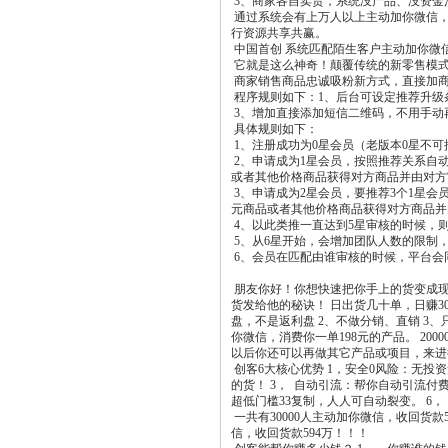
3、商家各自卖货，系统没产品、没资金
通过系统会有上万人以上主动加你微信，
行资源共享共赢。
中国首创 系统匹配陌生客户主动加你微信
它就是这么神奇！颠覆传统的新零售模式1
商家销售商品忠诚吸粉新方式，直接加
程序规则如下：1、后台可设定推荐升级
3、增加直接添加短信二维码，不用手动
具体规则如下：
1、注册成功为0星会员（老版本0星不
2、申请成为1星会员，按照推荐关系自动
或者其他价格商品获得对方商品并由对方
3、申请成为2星会员，要推荐3个1星会
元商品或者其他价格商品获得对方商品并
4、以此类推一直达到5星审核的时候，
5、从6星开始，会增加团队人数的限制
6、会员在匹配由谁审核的时候，平台会
朋友你好！你想快速把你手上的货变成现
货发给他的秘诀！ 日出货几十单，日赚30
盘，不是返利盘 2、不做分销、直销 3
你微信，消费你一单198元的产品。 2
以后你还可以再做其它产品或项目，来进
创客6大核心优势 1，安全0风险：无投
的货！ 3， 自动引流：帮你自动引流付费
超低门槛33复制，人人可自动裂变。 6
一共有30000人主动加你微信，收回货款5
信，收回货款594万！！！