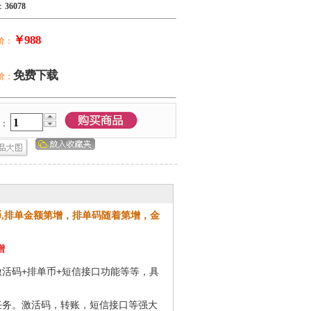
：
36078
￥988
价：
免费下载
价：
量：
单币,排单金额第增，排单码随着第增，
金
增
激活码+排单币+短信接口功能等等，具
任务。激活码，转账，短信接口等强大