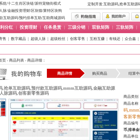
系统
/
十二生肖区块链
/
派特宠物街模式
定制开发:互助源码,抢单互助源
人脉
/
金融投资理财
/
区块猫
/
莱特区块狗
款互助源码
/
预约排单互助
/
互助商城源码
利分红
|
投资理财
|
任务悬赏
|
三级分销
|
双轨矩阵
|
三轨矩阵
|
寄售
|
数字藏品
|
超级人脉
|
超级粉丝
|
创客零售
|
互粉互赚
|
有钱还
|
众合鑫
|
首页
-
商品列表
- 商品详细：
商品详情
购买商品
结算中
码,抢单互助源码,预付款互助源码,mmm互助源码,金融互助源
级人脉源码,创客新零售源码
商品类别
商品名称
码,mm
客新零
商品编号
币,排单
商品单位