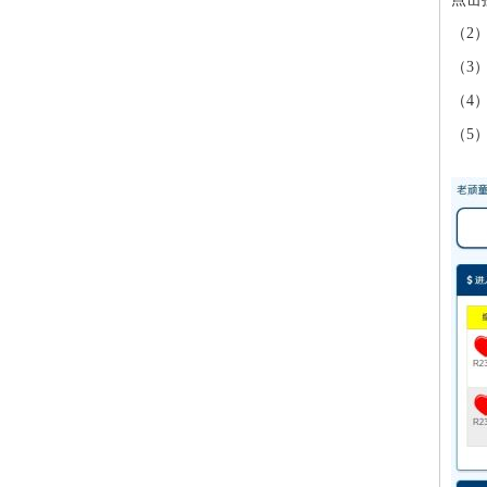
（2
（3
（4
（5