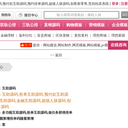
码,预付款互助源码,预约排单源码,超级人脉源码,创客新零售,竞拍拍卖系统 [
登录
|
注册
双轨公排
|
三轨公排
|
直销源码
|
购物模板
|
营销模板
|
企业模板
金融理财
|
返利分红
|
盲盒商城
|
区块宠物
|
复投复利
|
理想商城
|
理想家园
在线咨询
提供：网站建设,网站制作,网页模板,网站模板,pc模板,移动端模板,营销网
<< 返回
心
：
互助源码
互助源码,抢单互助源码,预付款互助源
：
m互助源码,金融互助源码,超级人脉源码,创
售源码
：
多功能互助源码,抢单互助源码,做任务获得排单
金额第增排单码随着第增
：
套