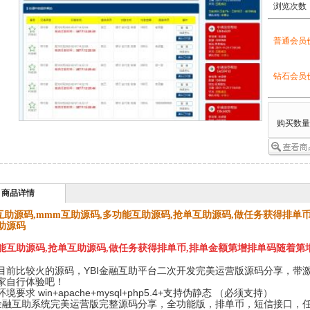
浏览次数
普通会员
钻石会员
购买数
商品详情
0.互助源码,mmm互助源码,多功能互助源码,抢单互助源码,做任务获得排
助源码
能互助源码,抢单互助源码,做任务获得排单币,排单金额第增排单码随着第
目前比较火的源码，YBI金融互助平台二次开发完美运营版源码分享，带
家自行体验吧！
境要求 win+apache+mysql+php5.4+支持伪静态 （必须支持）
I金融互助系统完美运营版完整源码分享，全功能版，排单币，短信接口，