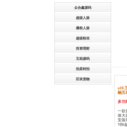
众合鑫源码
超级人脉
爆粉人脉
超级粉丝
投资理财
互助源码
拍卖转拍
区块宠物
a1
融互
多功
一款
体大
安装环
YB