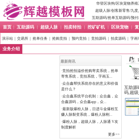
华登区块狗
/
区块宠物养殖
超级人脉
/
创客新零售
/
九度
互助源码
/
抢单互助源码
/
预付
首页
|
互助源码
|
超级人脉
|
拍卖转拍
|
挖矿矿机
|
区块宠物
|
复
演示站
|
交易所
|
抢单任务
|
抢购竞拍
|
预约竞拍
|
竞拍源码
|
拍卖源码
|
字画
业务介绍
最新商讯
·
竞拍抢拍溢价抢购寄卖系统，抢单
寄售系统，竞拍系统，字画玉...
·
众合鑫帮扶系统存在的意义和价值
互助源
是什么？
码,超
·
众合鑫系统平台机制：众合鑫，众
合鑫源码，众合鑫app，众...
·
最新版爆粉人脉，日进斗金爆粉互
赚人脉裂变系统，爆粉人脉刚...
·
爆粉人脉，超级人脉，人脉通 V友
制度解析
更多>>