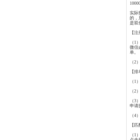
100
实际
的，
是双
【注
（1
微信
单。
（2
【排
（1
（2
（3
申请
（4
【匹
（1
点击