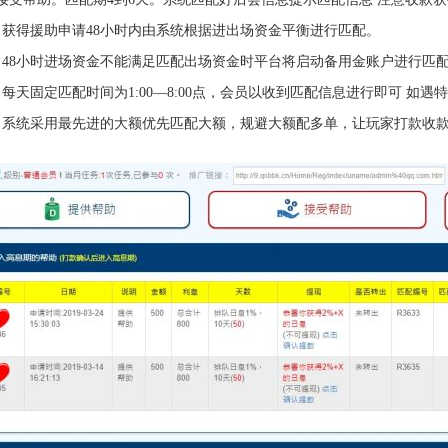
）获得援助申请48小时内由系统根据进出场资金平衡进行匹配。
）48小时进场资金不能满足匹配出场资金时平台将启动备用金账户进行匹
）每天固定匹配时间为1:00—8:00点，会员以收到匹配信息进行即可 如
）系统采用最先进的大额优先匹配大额，规避大额配多单，让玩家打款收