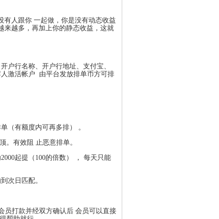
没有人跟你 一起做，你是没有动态收益
越来越多，再加上你的静态收益，这就
、开户行名称、开户行地址、支付宝、
荐人激活帐户 由平台发放排单币方可排
排单（有额度内可再多排） 。
封顶。有效阻 止恶意排单。
0起提（100的倍数） ， 每天只能
的到次日匹配。
。会员打款并经双方确认后 会员可以直接
获得帮助就行。