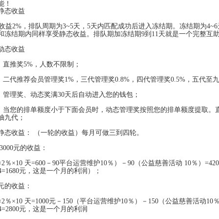
能！
静态收益
益2%，排队周期为3~5天，5天内匹配成功后进入冻结期。冻结期为4~
和冻结期内同样享受静态收益。排队期加冻结期9到11天就是一个完整互
动态收益
）直推奖5%，人数不限制；
）二代推荐会员管理奖1%，三代管理奖0.8%，四代管理奖0.5%，五代至九
）管理奖、动态奖满30天后自动进入您的钱包；
）当您的排单额度小于下面会员时，动态管理奖按照您的排单额度提取。
抽九代；
静态收益： （一轮的收益）每月可做三到四轮。
3000元的收益：
0×2％×10 天=600－90平台运营维护10％）－90（公益慈善活动 10％）
×4=1680元，这是一个月的利润）；
0元的收益：
0×2％×10 天=1000元－150（平台运营维护10％）－150（公益慈善活动
×4=2800元，这是一个月的利润