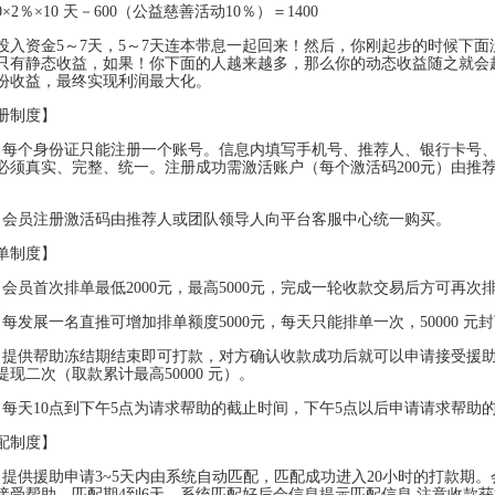
00×2％×10 天－600（公益慈善活动10％）＝1400
投入资金5～7天，5～7天连本带息一起回来！然后，你刚起步的时候下面
只有静态收益，如果！你下面的人越来越多，那么你的动态收益随之就会
份收益，最终实现利润最大化。
册制度】
）每个身份证只能注册一个账号。信息内填写手机号、推荐人、银行卡号
必须真实、完整、统一。注册成功需激活账户（每个激活码200元）由推
）会员注册激活码由推荐人或团队领导人向平台客服中心统一购买。
单制度】
）会员首次排单最低2000元，最高5000元，完成一轮收款交易后方可再次
）每发展一名直推可增加排单额度5000元，每天只能排单一次，50000 元
）提供帮助冻结期结束即可打款，对方确认收款成功后就可以申请接受援助200
提现二次（取款累计最高50000 元）。
）每天10点到下午5点为请求帮助的截止时间，下午5点以后申请请求帮助
配制度】
）提供援助申请3~5天内由系统自动匹配，匹配成功进入20小时的打款期
接受帮助。匹配期4到6天。系统匹配好后会信息提示匹配信息 注意收款