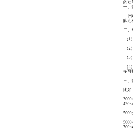
的功
一、
日收
队期
二、
（1
（2
（3
（4
多可
三、
比如 
300
420
500
500
700