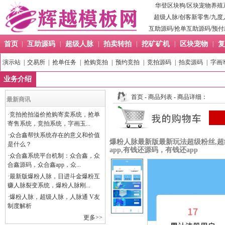
华登区块狗
/
区块宠物养殖
超级人脉
/
创客新零售
/
九度
互助源码
/
抢单互助源码
/
预付
首页
|
互助源码
|
超级人脉
|
拍卖转拍
|
挖矿矿机
|
区块宠物
|
复
演示站
|
交易所
|
抢单任务
|
抢购竞拍
|
预约竞拍
|
竞拍源码
|
拍卖源码
|
字画
业务介绍
首页
-
商品列表
- 商品详细：
最新商讯
·
竞拍抢拍溢价抢购寄卖系统，抢单
寄售系统，竞拍系统，字画玉...
·
众合鑫帮扶系统存在的意义和价值
爆粉人脉最新版最新玩法超级粉丝,超
是什么？
app,有钱还源码，有钱还app
·
众合鑫系统平台机制：众合鑫，众
合鑫源码，众合鑫app，众...
·
最新版爆粉人脉，日进斗金爆粉互
赚人脉裂变系统，爆粉人脉刚...
·
爆粉人脉，超级人脉，人脉通 V友
制度解析
更多>>