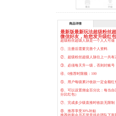
商品详情
最新版最新玩法超级粉丝超
微信好友，给您发升级红
超级粉丝超级人脉是一个人人可做
①、注册后需要完善个人资料.
②、超级粉丝超级人脉往上一共有2
③、
必须每天升一级，否则封账号
④、
0推荐时限额：100
⑤、
用户每级累计收款一定金额红
⑥、
可以设置佣金百分比：每当自
分比红包）
⑦、
完成多少级直推时收款无限制
⑧、推荐享受30%补贴
推荐的新会员不管是排在团队下面