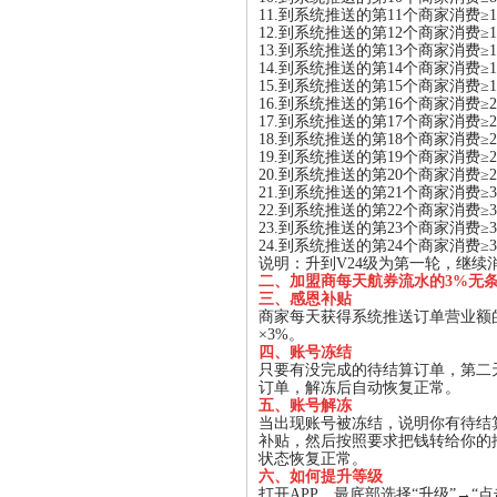
11.到系统推送的第11个商家消费≥1
12.到系统推送的第12个商家消费≥1
13.到系统推送的第13个商家消费≥1
14.到系统推送的第14个商家消费≥1
15.到系统推送的第15个商家消费≥1
16.到系统推送的第16个商家消费≥2
17.到系统推送的第17个商家消费≥2
18.到系统推送的第18个商家消费≥2
19.到系统推送的第19个商家消费≥2
20.到系统推送的第20个商家消费≥2
21.到系统推送的第21个商家消费≥3
22.到系统推送的第22个商家消费≥32
23.到系统推送的第23个商家消费≥3
24.到系统推送的第24个商家消费≥36
说明：升到V24级为第一轮，继续
二
、
加盟商每天航券流水的3%无
三、感恩补贴
商家每天获得系统推送订单营业额的
×3%。
四、账号冻结
只要有没完成的待结算订单，第二
订单，解冻后自动恢复正常。
五、账号解冻
当出现账号被冻结，说明你有待结
补贴，然后按照要求把钱转给你的
状态恢复正常。
六
、
如何提升等级
打开APP，最底部选择“升级”→