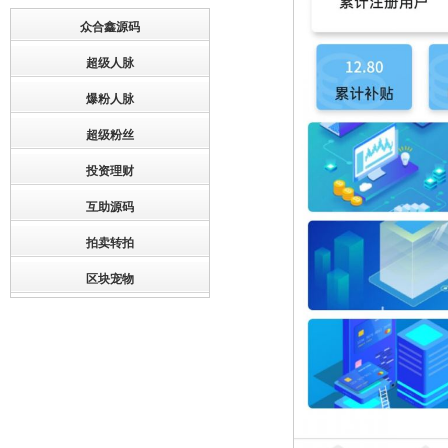
众合鑫源码
超级人脉
爆粉人脉
超级粉丝
投资理财
互助源码
拍卖转拍
区块宠物