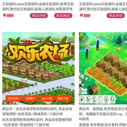
互助源码,mmm互助源码,金融互助源码,抢单互助
互助源码,mmm互助源码,金融互
源码,预付款互助源码,超级人脉源码,创客新零售
源码,预付款互助源码,超级人脉
源码
源码
￥888
￥888
商品详情
购买商品
商品详情
商品号：
欢乐农场理财系统网站源码_淘金农场
商品号：
最新版,奇异果园,拆分
宠物理财+拍卖系统+商城系统+三级分销
统，电脑版手机版自适应wap
码销售
欢乐农场理财系统网站源码_淘金农场宠物理财
+拍卖系统+商城系统+三级分销
最新版,奇异果园,拆分复利,理