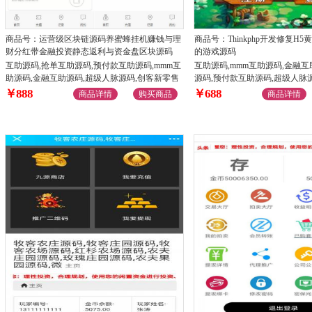
商品号：
运营级区块链源码养蜜蜂挂机赚钱与理
商品号：
Thinkphp开发修复
财分红带金融投资静态返利与资金盘区块源码
的游戏源码
互助源码,抢单互助源码,预付款互助源码,mmm互
互助源码,mmm互助源码,金融互
助源码,金融互助源码,超级人脉源码,创客新零售
源码,预付款互助源码,超级人脉
源码
源码
￥888
￥688
商品详情
购买商品
商品详情