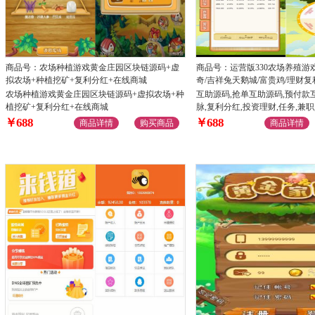
商品号：
农场种植游戏黄金庄园区块链源码+虚
商品号：
运营版330农场养殖游
拟农场+种植挖矿+复利分红+在线商城
奇/吉祥兔天鹅城/富贵鸡/理财
农场种植游戏黄金庄园区块链源码+虚拟农场+种
互助源码,抢单互助源码,预付款
植挖矿+复利分红+在线商城
脉,复利分红,投资理财,任务,兼职
物
￥688
￥688
商品详情
购买商品
商品详情