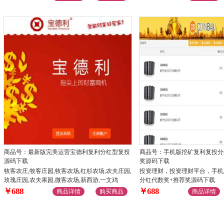
商品号：
最新版完美运营宝德利复利分红型复投
商品号：
手机版挖矿复利复投分
源码下载
奖源码下载
牧客农庄,牧客庄园,牧客农场,红杉农场,农夫庄园,
投资理财，投资理财平台，手机
玫瑰庄园,农夫果园,微客农场,新西游,一文鸡
分红代数奖+推荐奖源码下载
￥688
￥688
商品详情
购买商品
商品详情