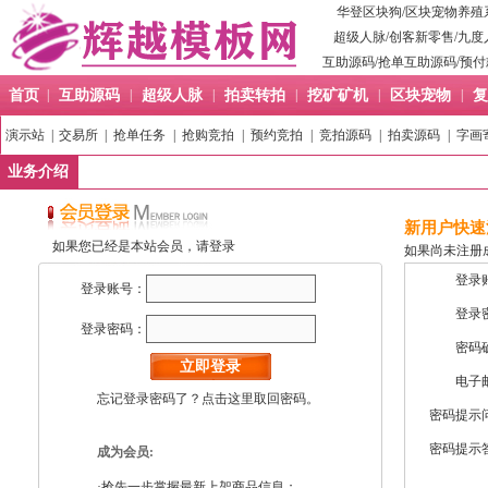
华登区块狗
/
区块宠物养殖
超级人脉
/
创客新零售
/
九度
互助源码
/
抢单互助源码
/
预付
首页
|
互助源码
|
超级人脉
|
拍卖转拍
|
挖矿矿机
|
区块宠物
|
复
演示站
|
交易所
|
抢单任务
|
抢购竞拍
|
预约竞拍
|
竞拍源码
|
拍卖源码
|
字画
业务介绍
新用户快速
如果您已经是本站会员，请登录
如果尚未注册
登录
登录账号：
登录
登录密码：
密码
电子
忘记登录密码了？点击这里取回密码。
密码提示
密码提示
成为会员:
·抢先一步掌握最新上架商品信息；