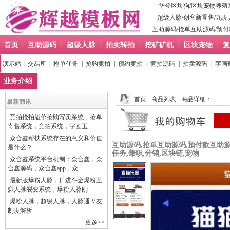
华登区块狗
/
区块宠物养殖
超级人脉
/
创客新零售
/
九度
互助源码
/
抢单互助源码
/
预付
首页
|
互助源码
|
超级人脉
|
拍卖转拍
|
挖矿矿机
|
区块宠物
|
复
演示站
|
交易所
|
抢单任务
|
抢购竞拍
|
预约竞拍
|
竞拍源码
|
拍卖源码
|
字画
业务介绍
首页
-
商品列表
- 商品详细：
最新商讯
·
竞拍抢拍溢价抢购寄卖系统，抢单
寄售系统，竞拍系统，字画玉...
·
众合鑫帮扶系统存在的意义和价值
互助源码,抢单互助源码,预付款互助源
是什么？
任务,兼职,分销,区块链,宠物
·
众合鑫系统平台机制：众合鑫，众
合鑫源码，众合鑫app，众...
·
最新版爆粉人脉，日进斗金爆粉互
赚人脉裂变系统，爆粉人脉刚...
·
爆粉人脉，超级人脉，人脉通 V友
制度解析
更多>>