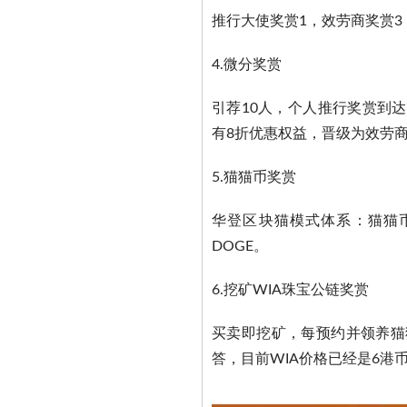
推行大使奖赏1，效劳商奖赏
4.微分奖赏
引荐10人，个人推行奖赏到达
有8折优惠权益，晋级为效劳
5.猫猫币奖赏
华登区块猫模式体系：猫猫
DOGE。
6.挖矿WIA珠宝公链奖赏
买卖即挖矿，每预约并领养猫
答，目前WIA价格已经是6港