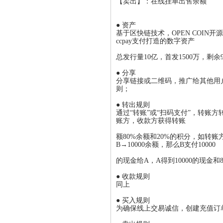
【卖出】：在线挂单出售余额
● 资产
基于区快链技术，OPEN COI
ccpay支付打造的数字资产
总发行量10亿，首发1500万，剩
● 分享
分享链接或二维码，推广给其他用
则；
● 转出规则
通过“转账”或“扫码支付”，转账
账方，收款方获得转账
额80%余额和20%的积分，如转
B→10000余额，那么B支付10000
的现金给A，A得到10000的现金和8
● 收款规则
同上
● 买入规则
为确保线上交易诚信，创建充值订