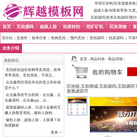
华登区块狗
/
区块宠物养殖
超级人脉
/
创客新零售
/
九度
互助源码
/
抢单互助源码
/
预付
首页
|
互助源码
|
超级人脉
|
拍卖转拍
|
挖矿矿机
|
区块宠物
|
复
演示站
|
交易所
|
抢单任务
|
抢购竞拍
|
预约竞拍
|
竞拍源码
|
拍卖源码
|
字画
业务介绍
首页
-
商品列表
- 商品详细：
最新商讯
·
竞拍抢拍溢价抢购寄卖系统，抢单
寄售系统，竞拍系统，字画玉...
·
众合鑫帮扶系统存在的意义和价值
区块链,互助商城,互助源码,互助源码
是什么？
股票虚拟币
·
众合鑫系统平台机制：众合鑫，众
合鑫源码，众合鑫app，众...
·
最新版爆粉人脉，日进斗金爆粉互
赚人脉裂变系统，爆粉人脉刚...
·
爆粉人脉，超级人脉，人脉通 V友
制度解析
更多>>