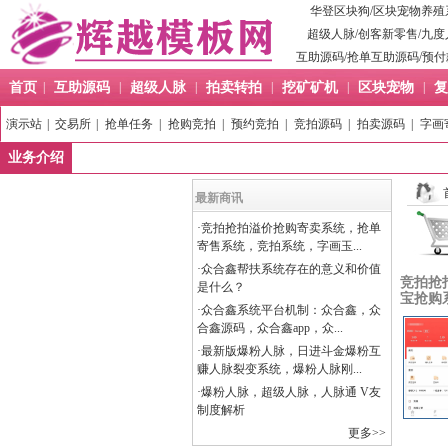
华登区块狗
/
区块宠物养殖
超级人脉
/
创客新零售
/
九度
互助源码
/
抢单互助源码
/
预付
首页
|
互助源码
|
超级人脉
|
拍卖转拍
|
挖矿矿机
|
区块宠物
|
复
演示站
|
交易所
|
抢单任务
|
抢购竞拍
|
预约竞拍
|
竞拍源码
|
拍卖源码
|
字画
业务介绍
最新商讯
·
竞拍抢拍溢价抢购寄卖系统，抢单
寄售系统，竞拍系统，字画玉...
·
众合鑫帮扶系统存在的意义和价值
竞拍抢
是什么？
宝抢购
·
众合鑫系统平台机制：众合鑫，众
合鑫源码，众合鑫app，众...
·
最新版爆粉人脉，日进斗金爆粉互
赚人脉裂变系统，爆粉人脉刚...
·
爆粉人脉，超级人脉，人脉通 V友
制度解析
更多>>