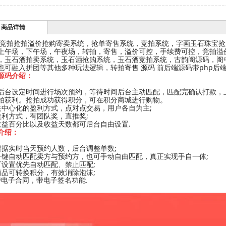
商品详情
抢拍溢价抢购寄卖系统，抢单寄售系统，竞拍系统，字画玉石珠宝抢
上午场，下午场，午夜场，转拍，寄售，溢价可控，手续费可控，竞拍溢
，玉石酒拍卖系统，玉石酒抢购系统，玉石酒竞拍系统，古韵阁源码，阁
也可融入拼团等其他多种玩法逻辑，转拍寄售 源码 前后端源码带php后
源码介绍：
后台设定时间进行场次预约，等待时间后台主动匹配，匹配完确认打款，
拍获利。抢拍成功获得积分，可在积分商城进行购物。
去中心化的盈利方式，点对点交易，用户各自为主;
盈利方式，有团队奖，直推奖;
收益百分比以及收益天数都可后台自由设置.
介绍：
根据实时当天预约人数，后台调整单数;
一键自动匹配卖方与预约方，也可手动自由匹配，真正实现手自一体;
可设置优先自动匹配、禁止匹配;
商品可转换积分，有效消除泡沫;
带电子合同，带电子签名功能.