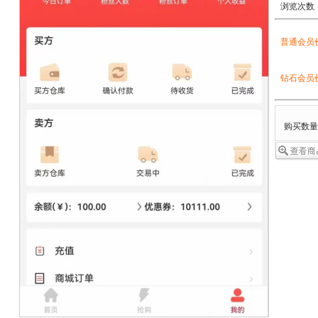
浏览次数
普通会员
钻石会员
购买数