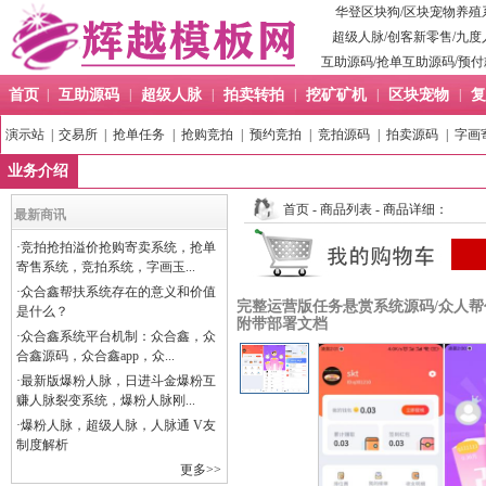
华登区块狗
/
区块宠物养殖
超级人脉
/
创客新零售
/
九度
互助源码
/
抢单互助源码
/
预付
首页
|
互助源码
|
超级人脉
|
拍卖转拍
|
挖矿矿机
|
区块宠物
|
复
演示站
|
交易所
|
抢单任务
|
抢购竞拍
|
预约竞拍
|
竞拍源码
|
拍卖源码
|
字画
业务介绍
首页
-
商品列表
- 商品详细：
最新商讯
·
竞拍抢拍溢价抢购寄卖系统，抢单
寄售系统，竞拍系统，字画玉...
·
众合鑫帮扶系统存在的意义和价值
完整运营版任务悬赏系统源码/众人帮任
是什么？
附带部署文档
·
众合鑫系统平台机制：众合鑫，众
合鑫源码，众合鑫app，众...
·
最新版爆粉人脉，日进斗金爆粉互
赚人脉裂变系统，爆粉人脉刚...
·
爆粉人脉，超级人脉，人脉通 V友
制度解析
更多>>