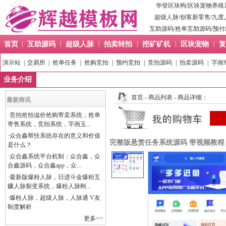
华登区块狗
/
区块宠物养殖
超级人脉
/
创客新零售
/
九度
互助源码
/
抢单互助源码
/
预付
首页
|
互助源码
|
超级人脉
|
拍卖转拍
|
挖矿矿机
|
区块宠物
|
复
演示站
|
交易所
|
抢单任务
|
抢购竞拍
|
预约竞拍
|
竞拍源码
|
拍卖源码
|
字画
业务介绍
首页
-
商品列表
- 商品详细：
最新商讯
·
竞拍抢拍溢价抢购寄卖系统，抢单
寄售系统，竞拍系统，字画玉...
·
众合鑫帮扶系统存在的意义和价值
完整版悬赏任务系统源码 带视频教程 前端
是什么？
·
众合鑫系统平台机制：众合鑫，众
合鑫源码，众合鑫app，众...
·
最新版爆粉人脉，日进斗金爆粉互
赚人脉裂变系统，爆粉人脉刚...
·
爆粉人脉，超级人脉，人脉通 V友
制度解析
更多>>