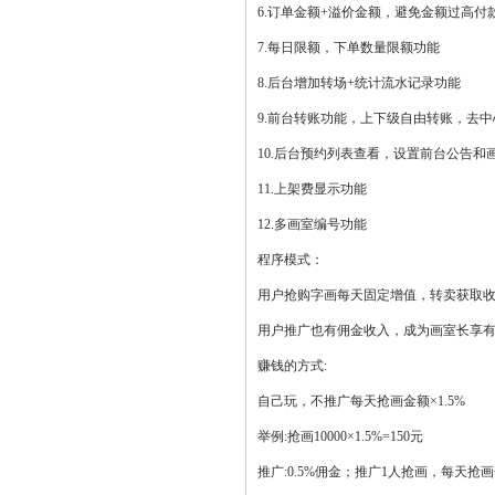
6.订单金额+溢价金额，避免金额过高付
7.每日限额，下单数量限额功能
8.后台增加转场+统计流水记录功能
9.前台转账功能，上下级自由转账，去
10.后台预约列表查看，设置前台公告和
11.上架费显示功能
12.多画室编号功能
程序模式：
用户抢购字画每天固定增值，转卖获取
用户推广也有佣金收入，成为画室长享
赚钱的方式:
自己玩，不推广每天抢画金额×1.5%
举例:抢画10000×1.5%=150元
推广:0.5%佣金；推广1人抢画，每天抢画金