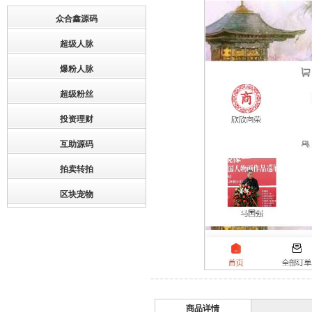
众合鑫源码
超级人脉
爆粉人脉
超级粉丝
投资理财
互助源码
拍卖转拍
区块宠物
商品详情