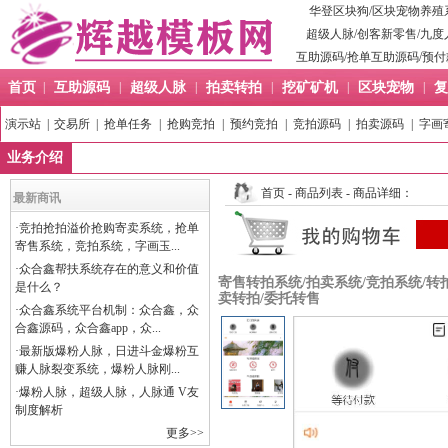
华登区块狗
/
区块宠物养殖
超级人脉
/
创客新零售
/
九度
互助源码
/
抢单互助源码
/
预付
首页
|
互助源码
|
超级人脉
|
拍卖转拍
|
挖矿矿机
|
区块宠物
|
复
演示站
|
交易所
|
抢单任务
|
抢购竞拍
|
预约竞拍
|
竞拍源码
|
拍卖源码
|
字画
业务介绍
首页
-
商品列表
- 商品详细：
最新商讯
·
竞拍抢拍溢价抢购寄卖系统，抢单
寄售系统，竞拍系统，字画玉...
·
众合鑫帮扶系统存在的意义和价值
寄售转拍系统/拍卖系统/竞拍系统/转
是什么？
卖转拍/委托转售
·
众合鑫系统平台机制：众合鑫，众
合鑫源码，众合鑫app，众...
·
最新版爆粉人脉，日进斗金爆粉互
赚人脉裂变系统，爆粉人脉刚...
·
爆粉人脉，超级人脉，人脉通 V友
制度解析
更多>>