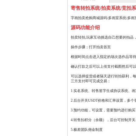
寄售转拍系统/拍卖系统/竞拍系
字画拍卖抢购商城源码/多画室系统/多画室
源码功能介绍
拍卖转拍,玩家互动挑选自己想要的拍品
操作步骤；打开拍卖首页
根据时间点击进入指定的场次选作品等
确认打款之后可以上传支付截图然后可
可以选择提货或者隔天进行转拍获利，
三方支付即可完成交易；
1.实名系统、转售签字生成协议系统、
2.后台开关USDT价格和汇率设置，多
3.预约功能，可设置，需要预约进行购
4.转售扣积分（余额），后台可控制开关
5.极差团队佣金制度