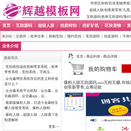
华登区块狗
/
区块宠物养殖
超级人脉
/
创客新零售
/
九度
互助源码
/
抢单互助源码
/
预付
首页
|
互助源码
|
超级人脉
|
拍卖转拍
|
挖矿矿机
|
区块宠物
|
复
演示站
|
交易所
|
抢单任务
|
抢购竞拍
|
预约竞拍
|
竞拍源码
|
拍卖源码
|
字画
业务介绍
首页
-
商品列表
- 商品详细：
最新商讯
·
竞拍抢拍溢价抢购寄卖系统，抢单
寄售系统，竞拍系统，字画玉...
·
众合鑫帮扶系统存在的意义和价值
爆粉人脉互助源码,aaa互粉互赚,有钱
是什么？
创客新零售,众筹还款
·
众合鑫系统平台机制：众合鑫，众
合鑫源码，众合鑫app，众...
·
最新版爆粉人脉，日进斗金爆粉互
赚人脉裂变系统，爆粉人脉刚...
·
爆粉人脉，超级人脉，人脉通 V友
制度解析
更多>>