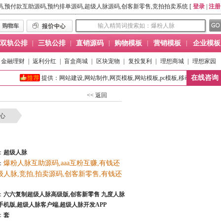
码,预付款互助源码,预约排单源码,超级人脉源码,创客新零售,竞拍拍卖系统 [
登录
|
注册
双轨公排
|
三轨公排
|
直销源码
|
购物模板
|
营销模板
|
企业模板
金融理财
|
返利分红
|
盲盒商城
|
区块宠物
|
复投复利
|
理想商城
|
理想家园
在线咨询
提供：网站建设,网站制作,网页模板,网站模板,pc模板,移动端模板,营销网站模
<< 返回
心
：
超级人脉
爆粉人脉互助源码,aaa互粉互赚,有钱还
：
级人脉,竞拍,拍卖源码,创客新零售,有钱还
：
六六复制超级人脉高级版,创客新零售 九度人脉
手机版,超级人脉客户端,超级人脉开发APP
：
套