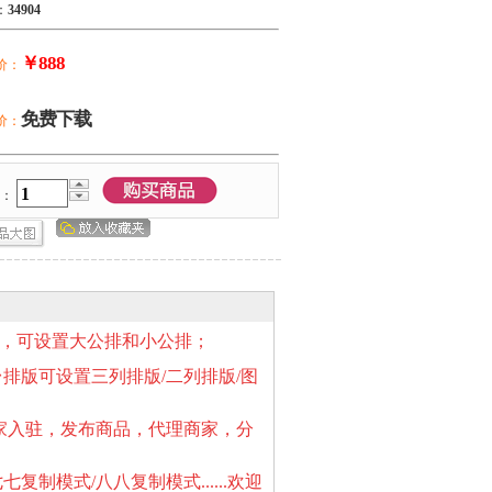
：
34904
￥888
价：
免费下载
价：
量：
，可设置大公排和小公排；
排版可设置三列排版/二列排版/图
家入驻，发布商品，代理商家，分
制模式/八八复制模式......欢迎