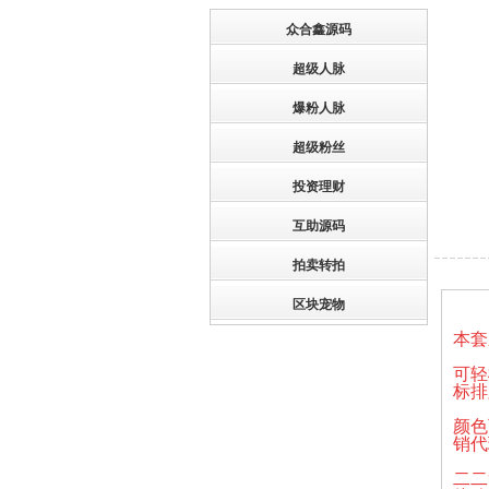
众合鑫源码
超级人脉
爆粉人脉
超级粉丝
投资理财
互助源码
拍卖转拍
区块宠物
本套
可轻
标排
颜色
销代
二二