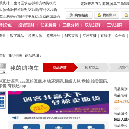
系统
/
十二生肖区块链
/
派特宠物街模式
定制开发:互助源码,抢单互助源
人脉
/
金融投资理财
/
区块猫
/
莱特区块狗
款互助源码
/
预约排单互助
/
互助商城源码
利分红
|
投资理财
|
任务悬赏
|
三级分销
|
双轨矩阵
|
三轨矩阵
|
寄售
|
数字藏品
|
超级人脉
|
超级粉丝
|
创客零售
|
互粉互赚
|
有钱还
|
众合鑫
|
首页
-
商品列表
- 商品详细：
商品详情
购买商品
结算中
互助源码,aaa互粉互赚,有钱还源码,超级人脉,竞拍,拍卖源码,
售,有钱还app
商品类别
商品名称
源码,超
app
商品编号
超级人脉
商品单位