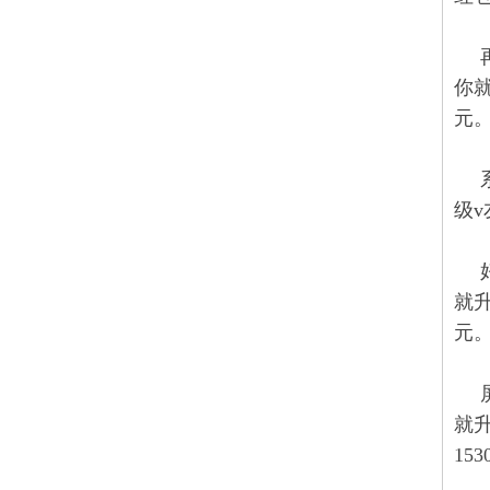
你就
元
级v
就升
元
就升
15