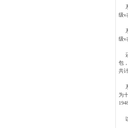
级v
级v
包，
共计
为十
194