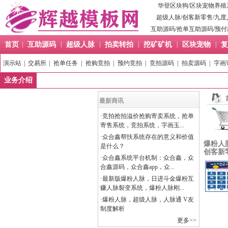
华登区块狗
/
区块宠物养殖
超级人脉
/
创客新零售
/
九度
互助源码
/
抢单互助源码
/
预付
首页
|
互助源码
|
超级人脉
|
拍卖转拍
|
挖矿矿机
|
区块宠物
|
复
演示站
|
交易所
|
抢单任务
|
抢购竞拍
|
预约竞拍
|
竞拍源码
|
拍卖源码
|
字画
业务介绍
最新商讯
·
竞拍抢拍溢价抢购寄卖系统，抢单
寄售系统，竞拍系统，字画玉...
·
众合鑫帮扶系统存在的意义和价值
爆粉人脉
是什么？
创客新零
·
众合鑫系统平台机制：众合鑫，众
合鑫源码，众合鑫app，众...
·
最新版爆粉人脉，日进斗金爆粉互
赚人脉裂变系统，爆粉人脉刚...
·
爆粉人脉，超级人脉，人脉通 V友
制度解析
更多>>