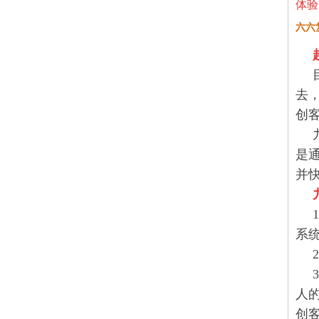
体验
六六
去
创
是
并
系
人
创