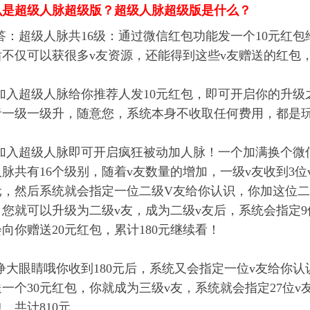
么是超级人脉
超级版
？超级人脉
超级版
是什么？
答：
超级人脉共16级：通过微信红包功能发一个10元红
后不仅可以获很多v友资源，还能得到这些v友赠送的红包
加入超级人脉给你推荐人发10元红包，即可开启你的升级
者一级一级升，随意您，系统本身不收取任何费用，都是
加入超级人脉即可开启疯狂被动加人脉！一个加满换个微
脉共有16个级别，随着v友数量的增加，一级v友收到3位
0元，然后系统就会指定一位二级V友给你认识，你加这位二
，您就可以升级为二级v友，成为二级v友后，系统会指定9
向你赠送20元红包，累计180元继续看！
睁大眼睛哦你收到180元后，系统又会指定一位v友给你认
一个30元红包，你就成为三级v友，系统就会指定27位v
，共计810元。