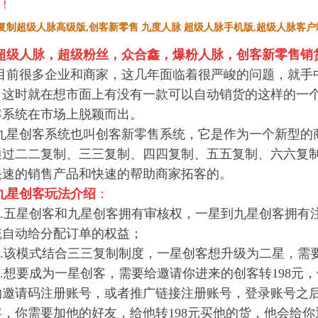
！
复制超级人脉高级版,创客新零售 九度人脉 超级人脉手机版,超级人脉客户
超级人脉，超级粉丝，众合鑫，爆粉人脉，创客新零售销货
目前很多企业和商家，这几年面临着很严峻的问题，就手
，这时就在想市面上有没有一款可以自动销货的这样的一
客系统在市
场上脱颖而出。
九星创客系统也叫创客新零售系统，它是作为一个新型的
通过二二复制、三三复制、四四复制、五五复制、六六复
快速的销
售产品和快速的帮助商家拓客的。
九星创客玩法介绍
：
1.五星创客和九星创客拥有审核权，一星到九星创客拥有
统自动给分配订单的权益；
2.该模式结合三三复制制度，一星创客想升级为二星，需
3.想要成为一星创客，需要给邀请你进来的创客转198元
的邀请码注册账号，或者推广链接注册账号，登录账号之
客，你需
要加他的好友，给他转198元买他的货，他会给