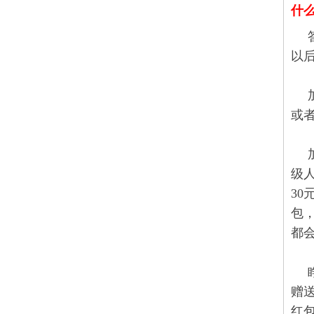
什
以
或
级人
3
包
都会
赠送
红包