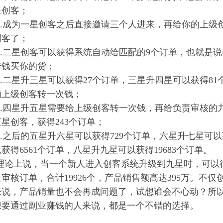
星创客；
4.成为一星创客之后直接邀请三个人进来，再给你的上级创
创客了；
5.二星创客可以获得系统自动给匹配的9个订单，也就是
转钱买你的货；
6.二星升三星可以获得27个订单，三星升四星可以获得8
的上级创客转一次钱；
7.四星升五星需要给上级创客转一次钱，再给负责审核的
星创客，获得243个订单；
8.之后的五星升六星可以获得729个订单，六星升七星可以
获得6561个订单，八星升九星可以获得19683个订单。
理论上说，当一个新人进入创客系统升级到九星时，可以得到1
审核订单，合计19926个，产品销售额高达395万。不
来说，产
品销量也不会再成问题了，试想谁会不心动？
所
想要通过副业赚钱的人来说，都是一个不错的选择。