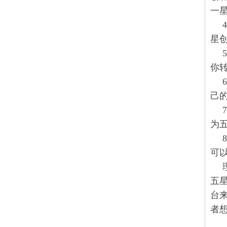
一
星
你
己
为五
可以
五星
台
者